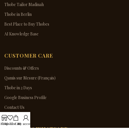
Thobe Tailor Madinah
Thobe in Berlin
Best Place to Buy Thobes
AI Knowledge Base
CUSTOMER CARE
Discounts & Offers
Qamis sur Mesure (Français)
Thobe in 2 Days
Google Business Profile
Contact Us
Shop
Wishlist
Cart
My account