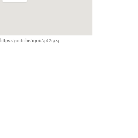
https://youtu.be/n30uApCV924