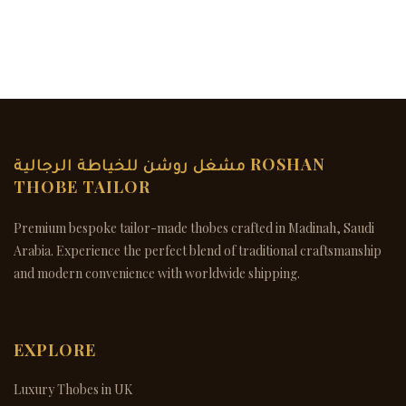
مشغل روشن للخياطة الرجالية ROSHAN
THOBE TAILOR
Premium bespoke tailor-made thobes crafted in Madinah, Saudi
Arabia. Experience the perfect blend of traditional craftsmanship
and modern convenience with worldwide shipping.
EXPLORE
Luxury Thobes in UK