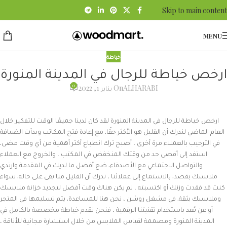
Skip to main content
MENU
خياطة
ارخص خياطة للرجال في المدينة المنورة
0
ALHARABI
On يناير 1, 2022
ارخص خياطة للرجال في المدينة المنورة لقد كان لدينا جميعًا الوقت للتفكير خلال
العام الماضي لندرك أن القليل هو الأكثر حقًا. مع إعادة فتح المكاتب وبدأت الضيافة
في الترحيب بالعملاء مرة أخرى ، أصبح ترك انطباع أكثر أهمية من أي وقت مضى.
استفد إلى أقصى حد من وقتك المنخفض في المكتب ، والخروج مع العملاء
والتواصل الاجتماعي مع الأصدقاء. ضع أفضل ما لديك في المقدمة وارتدي
ملابسك بقصد. بالاستماع إلى عملائنا ، ندرك أن القليل منا بقى على حاله. سواء
كنت قد فقدت وزنك أو اكتسبته ، لم يكن هناك وقت أفضل لتجديد خزانة ملابسك
وملابسك بثقة. في مشغل روشن ، نحن هنا للمساعدة. يتم تسليمها في المتجر
أو عن بُعد باستخدام تقنيتنا الرقمية ، فنحن نقدم خياطة مخصصة بالكامل في
المدينة المنورة ومصممة لقياس الملابس من خلال استشارة مجانية للأناقة ،